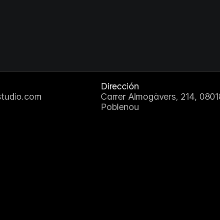
Maclar
Estrategia e Identidad Visual
Dirección
studio.com
Carrer Almogàvers, 214, 08018
Poblenou