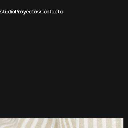
studio
Proyectos
Contacto
Conceptualización y Diseño de 
Etiqueta
2025
vino no solo contara su historia, sino que la tocara con 
 directamente a la bodega y recogimos tierra de sus 
ra, desarrollamos un lettering exclusivo para la etiqueta, 
efleja la identidad de la bodega y su conexión con la 
 la etiqueta está inspirada en el paisaje, el carácter del 
ndo la botella en una experiencia sensorial que va más 