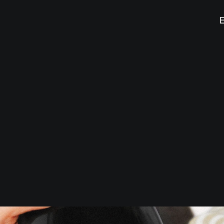
E
Servicios
Año
Queríamos que la etiqueta del 
autenticidad. Por eso, fuimos
viñedos. A partir de esta tier
creando una pieza única que r
tierra. Cada trazo y textura de
viñedo y sus calles, convirtie
allá del sabor del vino.