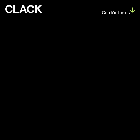
CLACK
Contáctanos
L
o
s
s
i
t
i
o
s
w
e
b
q
u
e
c
o
n
v
i
e
r
t
e
n
y
p
e
r
d
u
r
a
n
t
i
e
n
e
n
u
n
a
c
o
s
a
e
n
c
o
m
ú
n
:
u
n
d
i
s
e
ñ
o
c
l
a
r
o
y