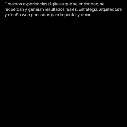
f
u
n
c
i
o
n
a
l
.
Creamos experiencias digitales que se entienden, se 
recuerdan y generan resultados reales. Estrategia, arquitectura 
y diseño web pensados para impactar y durar.